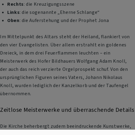
Rechts
: die Kreuzigungsszene
Links
: die sogenannte „Eherne Schlange“
Oben
: die Auferstehung und der Prophet Jona
Im Mittelpunkt des Altars steht der Heiland, flankiert von
den vier Evangelisten. Über allem erstrahlt ein goldenes
Dreieck, in dem drei Feuerflammen leuchten – ein
Meisterwerk des Hofer Bildhauers Wolfgang Adam Knoll,
der auch das reich verzierte Orgelprospekt schuf. Von den
ursprünglichen Figuren seines Vaters, Johann Nikolaus
Knoll, wurden lediglich der Kanzelkorb und der Taufengel
übernommen.
Zeitlose Meisterwerke und überraschende Details
Die Kirche beherbergt zudem beeindruckende Kunstwerke,
die weit in die Geschichte zurückreichen. Besonders