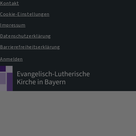
auf
auf
Kontakt
Facebook
Instagram
Fußbereichsmenü
Cookie-Einstellungen
Impressum
Datenschutzerklärung
Barrierefreiheitserklärung
Anmelden
Benutzermenü