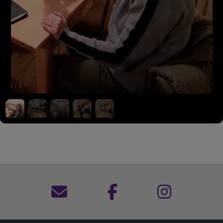
1
/
5
Kontaktformular
Dekanat
Dekanat
Hof
Hof