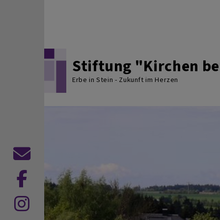
Direkt zum Inhalt
Stiftung "Kirchen 
Erbe in Stein - Zukunft im Herzen
Kontaktformular
Dekanat
Hof
Dekanat
auf