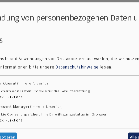
ke unseren
Glauben sichtba
r gemacht. Mit handwerkli
dung von personenbezogenen Daten u
erneuert. Heute stehen wir in der Verantwortung, dieses
s
ebäude – sie sind Orte des Glaubens, der Gemeinschaft 
ufe über die Konfirmation bis zur Hochzeit. Gleichzeiti
ienste und Anwendungen von Drittanbietern auswählen, die wir nutze
 Informationen bitte unsere
Datenschutzhinweise
lesen.
ng. Restaurierungen und Sanierungen erfordern erhebliche
der Geschichte für kommende Generationen zu bewahren
unktional
(immer erforderlich)
ichern von Daten: Cookie für die Benutzersitzung
 für lebendige Kirchen heute und morgen!
ck
:
Funktional
onsent Manager
(immer erforderlich)
kie Consent speichert Ihre Einwilligungsstatus im Browser
ck
:
Funktional
eptieren
Alle