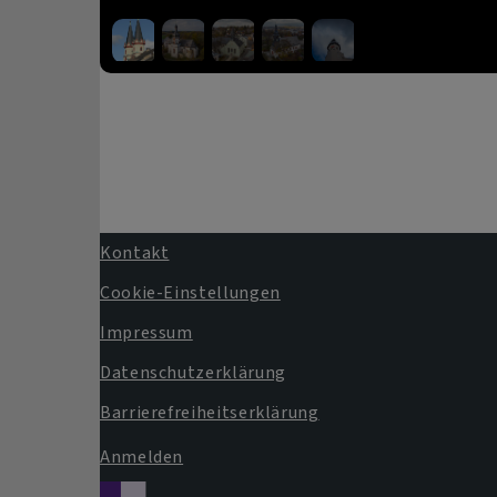
Kontakt
Fußbereichsmenü
Cookie-Einstellungen
Impressum
Datenschutzerklärung
Barrierefreiheitserklärung
Anmelden