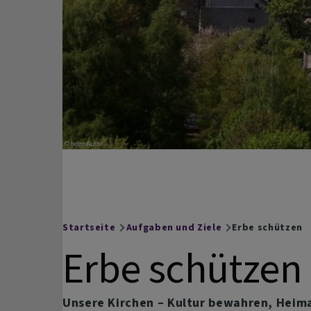
Hof
Facebook
auf
Instagram
Startseite
Aufgaben und Ziele
Erbe schützen
Breadcrumb
Erbe schützen
Unsere Kirchen – Kultur bewahren, Heim