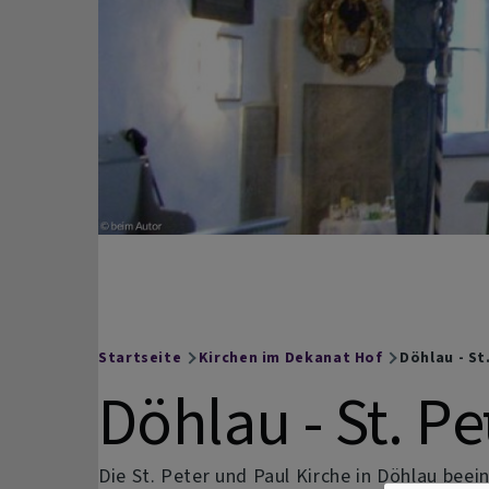
Hof
Facebook
auf
Instagram
Startseite
Kirchen im Dekanat Hof
Döhlau - St
Breadcrumb
Döhlau - St. P
Die St. Peter und Paul Kirche in Döhlau bee