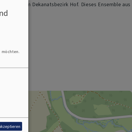
te ihrer Art im Dekanatsbezirk Hof. Dieses Ensemble aus
nd
n möchten.
 akzeptieren