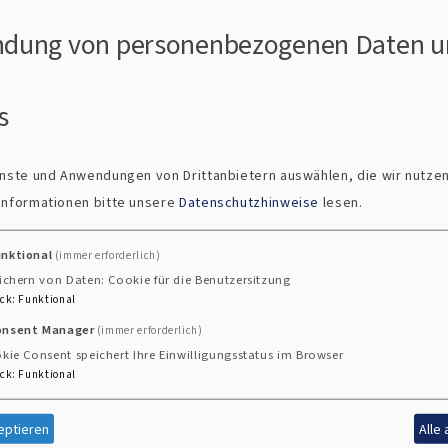
709 eingebaute Gruber-Heidenreich-Orgel dar – die ältes
dung von personenbezogenen Daten u
piegelt das reiche kulturelle Erbe der Region wider.
au
s
ienste und Anwendungen von Drittanbietern auswählen, die wir nutze
 Informationen bitte unsere
Datenschutzhinweise
lesen.
unktional
(immer erforderlich)
ichern von Daten: Cookie für die Benutzersitzung
ck
:
Funktional
onsent Manager
(immer erforderlich)
kie Consent speichert Ihre Einwilligungsstatus im Browser
ck
:
Funktional
eptieren
Alle