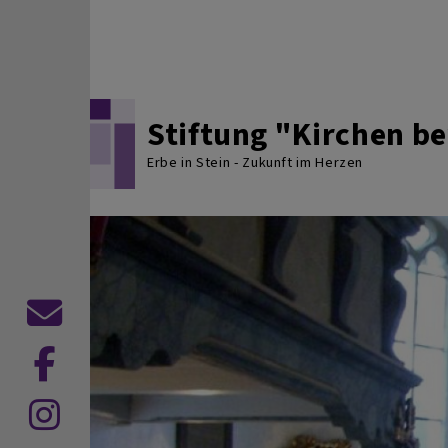
Direkt zum Inhalt
Stiftung "Kirchen 
Erbe in Stein - Zukunft im Herzen
Kontaktformular
Dekanat
Hof
Dekanat
auf