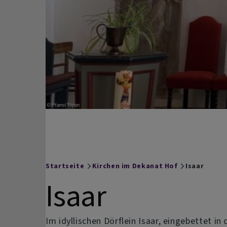
Hof
Facebook
auf
Instagram
Startseite
Kirchen im Dekanat Hof
Isaar
Breadcrumb
Isaar
Im idyllischen Dörflein Isaar, eingebettet i