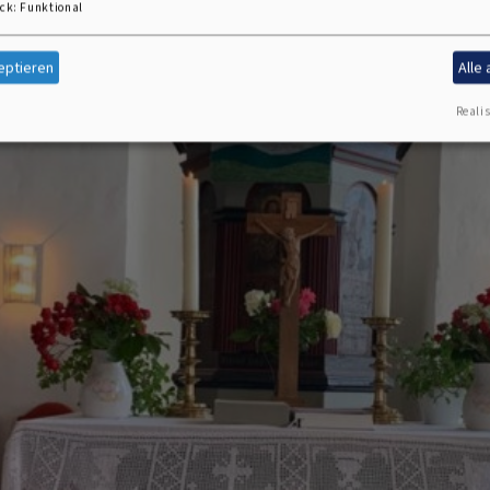
ck
:
Funktional
eptieren
Alle
Realis