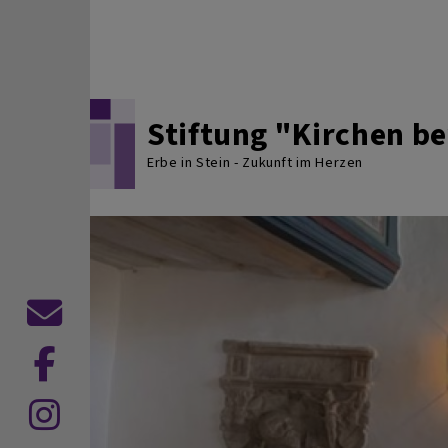
Direkt zum Inhalt
Stiftung "Kirchen 
Erbe in Stein - Zukunft im Herzen
Kontaktformular
Dekanat
Hof
Dekanat
auf