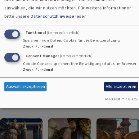
Kulturdenkmäler auch für kommende Generationen
auswählen, die wir nutzen möchten.
Für weitere Informationen
erhalten bleiben. Denn in unseren Kirchen schlummern
bitte unsere
Datenschutzhinweise
lesen.
wahre Schätze – kunstvolle Architektur, wertvolle Kleinode
und unzählige Geschichten, die unsere Heimat prägen.
Funktional
(immer erforderlich)
Speichern von Daten: Cookie für die Benutzersitzung
Werden Sie Teil dieser Mission!
Zweck
:
Funktional
Jede Spende, jede Unterstützung trägt dazu bei, das
Consent Manager
(immer erforderlich)
wertvolle Erbe unserer Kirchen zu sichern. Gemeinsam
Cookie Consent speichert Ihre Einwilligungsstatus im Browser
können wir bewahren, was uns verbindet.
Zweck
:
Funktional
Jetzt handeln – für morgen bewahren!
Auswahl akzeptieren
Alle akzeptieren
Realisiert mit Klaro!