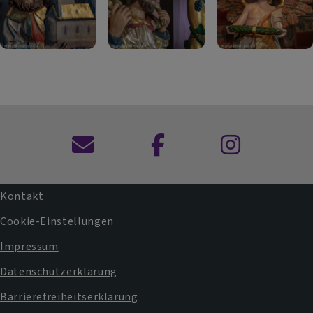
Kontaktformular
Dekanat
Dekanat
Hof
Hof
auf
auf
Kontakt
Facebook
Instagram
Fußbereichsmenü
Cookie-Einstellungen
Impressum
Datenschutzerklärung
Barrierefreiheitserklärung