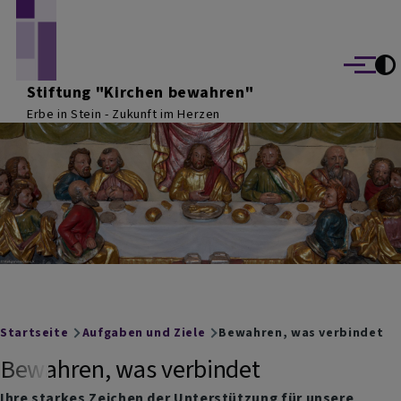
Direkt zum Inhalt
Menü
Stiftung "Kirchen bewahren"
Erbe in Stein - Zukunft im Herzen
Breadcrumb
Startseite
Aufgaben und Ziele
Bewahren, was verbindet
Bewahren, was verbindet
Ihre starkes Zeichen der Unterstützung für unsere