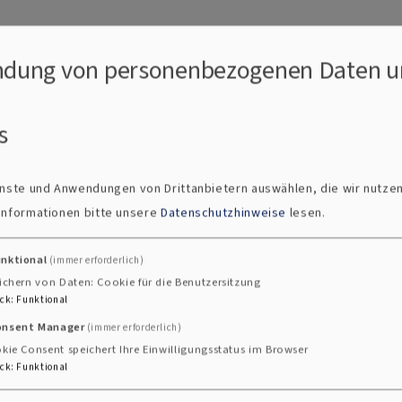
ft des Öffentlichen Rechts, vertreten durch Dekan Andreas Müller.
dung von personenbezogenen Daten u
s
ienste und Anwendungen von Drittanbietern auswählen, die wir nutze
 Informationen bitte unsere
Datenschutzhinweise
lesen.
unktional
(immer erforderlich)
ichern von Daten: Cookie für die Benutzersitzung
ck
:
Funktional
onsent Manager
(immer erforderlich)
kie Consent speichert Ihre Einwilligungsstatus im Browser
ck
:
Funktional