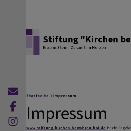
Direkt zum Inhalt
Stiftung "Kirchen 
Erbe in Stein - Zukunft im Herzen
Kontaktformular
Startseite
Impressum
Breadcrumb
Impressum
Dekanat
Hof
Dekanat
auf
www.stiftung-kirchen-bewahren-hof.de
ist ein Angeb