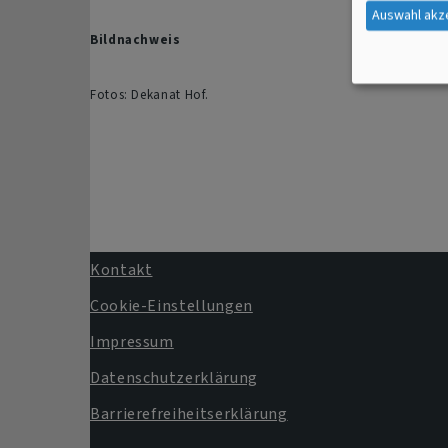
Auswahl akz
Bildnachweis
Fotos: Dekanat Hof
.
Kontakt
Fußbereichsmenü
Cookie-Einstellungen
Impressum
Datenschutzerklärung
Barrierefreiheitserklärung