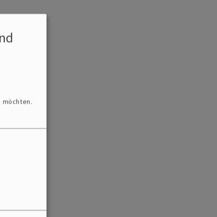
nd
n möchten.