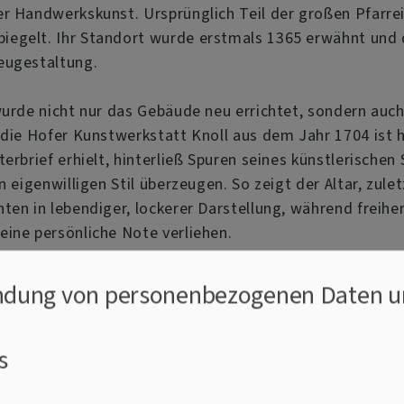
r Handwerkskunst. Ursprünglich Teil der großen Pfarrei 
iegelt. Ihr Standort wurde erstmals 1365 erwähnt und
eugestaltung.
wurde nicht nur das Gebäude neu errichtet, sondern auch
 die Hofer Kunstwerkstatt Knoll aus dem Jahr 1704 ist h
erbrief erhielt, hinterließ Spuren seines künstlerischen
n eigenwilligen Stil überzeugen. So zeigt der Altar, zu
ten in lebendiger, lockerer Darstellung, während freihe
ine persönliche Note verliehen.
 freistehende Kanzelkorb, der auf den Händen eines Eng
dung von personenbezogenen Daten u
r mit der Erdkugel in der Hand und die Darstellung des 
m Raum eine tiefgründige symbolische Dimension.
s
nualige Orgel, erbaut von der renommierten Firma Stein
 einer Innenrenovierung 1930 ihren neuen Platz in der