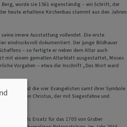
Berg, wurde sie 1561 eigenständig – ein Schritt, der
 der heute erhaltene Kirchenbau stammt aus den Jahren
 seine innere Ausstattung vollendet. Die erste
ier eindrucksvoll dokumentiert. Der junge Bildhauer
 Schaffens – so fertigte er neben dem Altar auch
letzt mit einem gemalten Altarblatt ausgestattet, Moses
rrliche Vorgaben – etwa die Inschrift „Das Wort ward
els ruht und die vier Evangelisten samt ihrer Symbole
nd
auferstandenen Christus, der mit Siegesfahne und
meyer und als Ersatz für das 1705 von Gruber
 erweiterten ehemaligen Patronatsloge. Im Jahr 2016