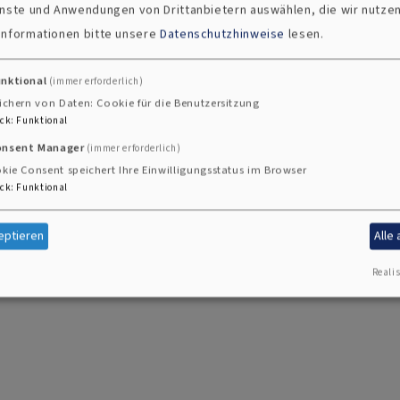
ienste und Anwendungen von Drittanbietern auswählen, die wir nutze
der Turm renoviert – Maßnahmen, die das reiche kunst
 Informationen bitte unsere
Datenschutzhinweise
lesen.
unktional
(immer erforderlich)
s ein harmonisches Ensemble aus historischer Bausubstan
ichern von Daten: Cookie für die Benutzersitzung
zer Kirchenraums eindrucksvoll erfahrbar macht.
ck
:
Funktional
onsent Manager
(immer erforderlich)
kie Consent speichert Ihre Einwilligungsstatus im Browser
ck
:
Funktional
eptieren
Alle
Realis