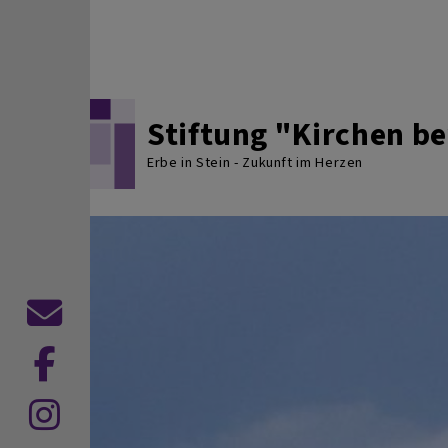
Direkt zum Inhalt
Stiftung "Kirchen 
Erbe in Stein - Zukunft im Herzen
Kontaktformular
Dekanat
Hof
Dekanat
auf