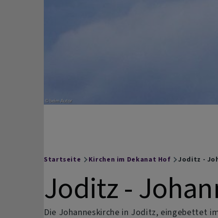
Hof
Facebook
auf
Instagram
Startseite
Kirchen im Dekanat Hof
Joditz - Jo
Breadcrumb
Joditz - Johan
Die Johanneskirche in Joditz, eingebettet i