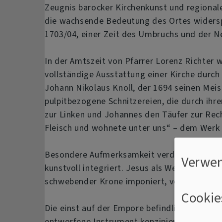
Zeugnis barocker Kirchenkunst und regionale
die wachsende Bedeutung des Ortes widersp
1703/04, einer Zeit des Umbruchs und der N
In der Amtszeit von Pfarrer Lorenz Richter 
vollständige Ausstattung einer Kirche durch
Johann Nikolaus Knoll, der 1694 seinen Meist
pulpitbezogene Schnitzereien, die durch ihre
zur Linken und Johannes den Täufer zur Rech
Fleisch und wohnete unter uns“ – dem Werk e
Besondere Aufmerksamkeit verdient auch der
Verwen
kunstvoll integriert. Jesus als Weltenrichte
schwebender Krone imponiert, verleihen de
Cookie
Die einst auf der Empore befindliche, einma
entworfene Instrument konzipiert, fand nach