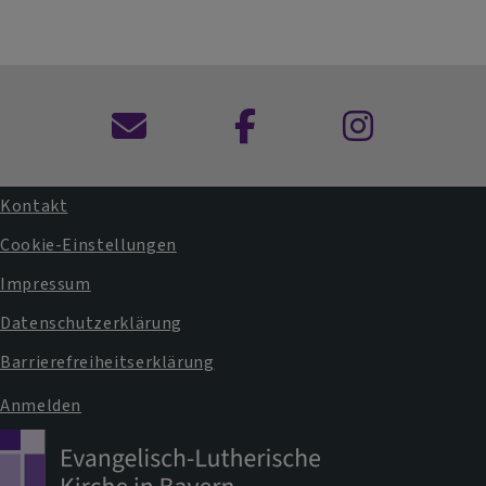
Kontaktformular
Dekanat
Dekanat
Hof
Hof
auf
auf
Kontakt
Facebook
Instagram
Fußbereichsmenü
Cookie-Einstellungen
Impressum
Datenschutzerklärung
Barrierefreiheitserklärung
Anmelden
Benutzermenü