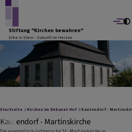
Direkt zum Inhalt
Menü
Stiftung "Kirchen bewahren"
Erbe in Stein - Zukunft im Herzen
Breadcrumb
Startseite
Kirchen im Dekanat Hof
Kautendorf - Martinski
Kautendorf - Martinskirche
Die evangelisch-lutherische St.-Martinskirche in