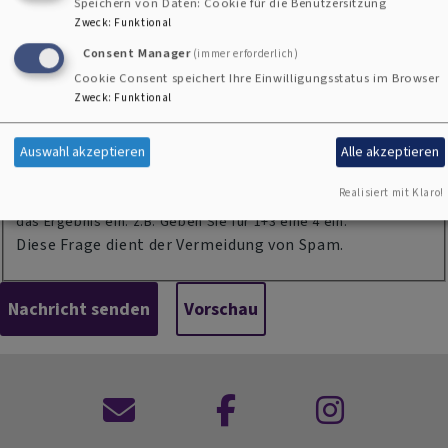
Einwilligung
Speichern von Daten: Cookie für die Benutzersitzung
Zweck
:
Funktional
Sie erklären sich damit einverstanden, dass Ihre Daten zur
Bearbeitung Ihres Anliegens verwendet werden. Weitere
Consent Manager
(immer erforderlich)
Informationen und Widerrufshinweise finden Sie in der
Cookie Consent speichert Ihre Einwilligungsstatus im Browser
Datenschutzerklärung
.
Zweck
:
Funktional
CAPTCHA
Math question (4 + 13 =)
Auswahl akzeptieren
Alle akzeptieren
Realisiert mit Klaro!
Lösen Sie diese einfache mathematische Aufgabe und geben
das Ergebnis ein. z.B. Geben Sie für 1+3 eine 4 ein.
Diese Frage dient der Vermeidung von Spam.
Kontaktformular
Dekanat
Dekanat