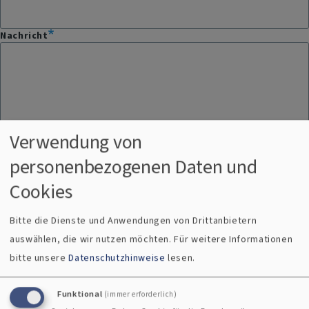
Nachricht
Verwendung von
personenbezogenen Daten und
Cookies
Bitte die Dienste und Anwendungen von Drittanbietern
auswählen, die wir nutzen möchten.
Für weitere Informationen
bitte unsere
Datenschutzhinweise
lesen.
Bitte geben Sie in Ihrer Nachricht keine Links oder
Internetadressen an.
Funktional
(immer erforderlich)