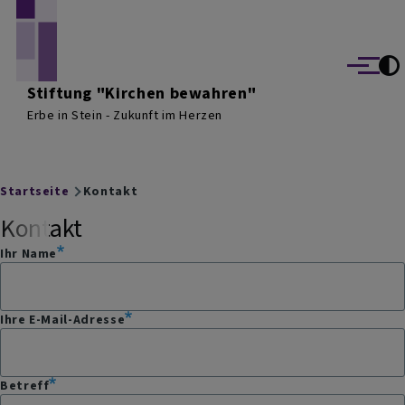
Direkt zum Inhalt
Menü
Stiftung "Kirchen bewahren"
Erbe in Stein - Zukunft im Herzen
Breadcrumb
Startseite
Kontakt
Kontakt
Ihr Name
Ihre E-Mail-Adresse
Betreff